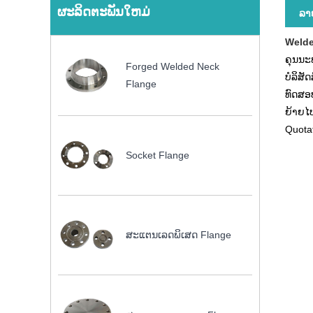
ຜະລິດຕະພັນໃຫມ່
ລາຍ
Welde
ຄຸນນະ
Forged Welded Neck
ບໍລິສ
Flange
ທົດສອບ
ຍ້າຍໄປ
Quotat
Socket Flange
ສະແຕນເລດພິເສດ Flange