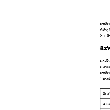
ຜະລິດຕ
ກໍ່ສ້າງ
ດັນ, ນ
ຕົວກ
ປະເຊີນ
ຄວາມສ
ຜະລິດ
ມີການ
ວັດສ
ເກຣ