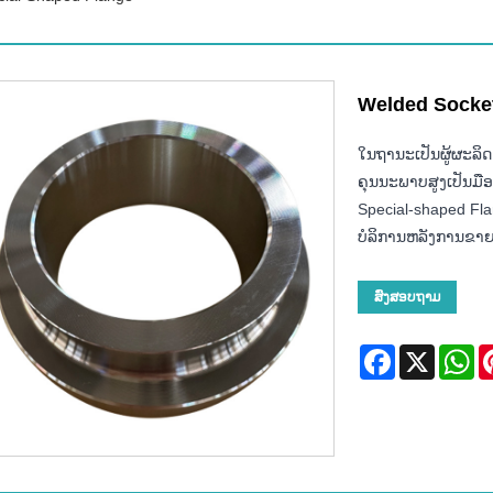
Welded Socket
ໃນຖານະເປັນຜູ້ຜະລິດ
ຄຸນນະພາບສູງເປັນມື
Special-shaped F
ບໍລິການຫລັງການຂາຍທີ
ສົ່ງສອບຖາມ
Facebook
X
Wh