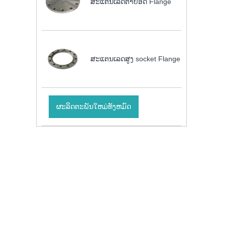
ສະແຕນເລດຕາບອດ Flange
ສະແຕນເລດສູງ socket Flange
ຜະລິດຕະພັນໃຫມ່ທັງຫມົດ