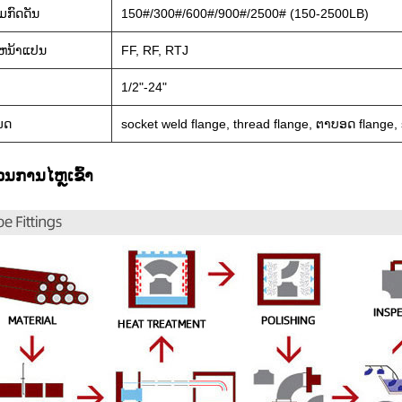
ມກົດດັນ
150#/300#/600#/900#/2500# (150-2500LB)
ນຫນ້າແປນ
FF, RF, RTJ
1/2"-24"
ພດ
socket weld flange, thread flange, ຕາບອດ flange, 
ນການໄຫຼເຂົ້າ