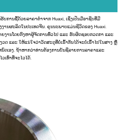
ການຊື້ດ້ວຍລາຄາຕ່ໍາຈາກ Huaxi, ເຊິ່ງເປັນມືອາຊີບທີ່ມີ
ຮງງານຜະລິດໃນປະເທດຈີນ. ຄຸນນະພາບແມ່ນຊີວິດຂອງ Huaxi.
ບລາຍງານໂດຍກົງຫາຜູ້ຈັດການທົ່ວໄປ ແລະ ຮັບຜິດຊອບກວດກາ ແລະ
ລະ ໃຫ້ແນ່ໃຈວ່າວັດສະດຸທີ່ບໍ່ເຂົ້າກັນໄດ້ຈະບໍ່ເຂົ້າໄປໃນສາງ ຫຼື
ງ. ຖ້າ​ຫາກ​ວ່າ​ທ່ານ​ຕ້ອງ​ການ​ບັນ​ຊີ​ລາຍ​ການ​ລາ​ຄາ​ແລະ
ໄວເທົ່າທີ່ຈະໄວໄດ້.