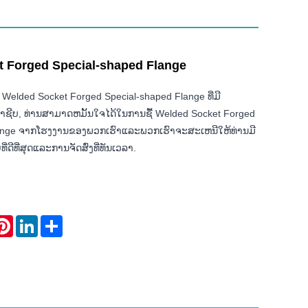
 Forged Special-shaped Flange
 Welded Socket Forged Special-shaped Flange ທີ່ມີ
ອາຊີບ, ທ່ານສາມາດຫມັ້ນໃຈໄດ້ໃນການຊື້ Welded Socket Forged
lange ຈາກໂຮງງານຂອງພວກເຮົາແລະພວກເຮົາຈະສະເຫນີໃຫ້ທ່ານມີ
່ດີທີ່ສຸດແລະການຈັດສົ່ງທີ່ທັນເວລາ.
atsApp
Pinterest
LinkedIn
Share