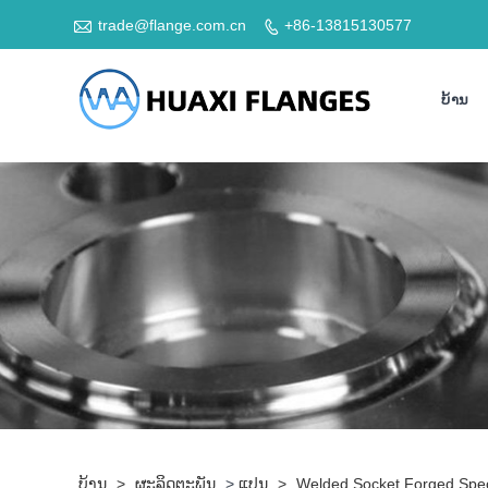

trade@flange.com.cn
+86-13815130577

ບ້ານ
ບ້ານ
>
ຜະລິດຕະພັນ
>
ແປນ
>
Welded Socket Forged Spe