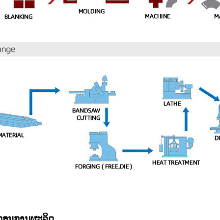
ກອນການຜະລິດ