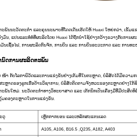
ະພັນນະວັດຕະກໍາ ແລະຄຸນນະພາບທີ່ໂດດເດັ່ນເຮັດໃຫ້ Huaxi ໃຫຍ່ກວ່າ, ເຂັ້ມແຂງຂຶ
​ວົງ​ມົນ, ​ແປນ​ແລະ​ທໍ່​ທໍ່​ທີ່​ຜະລິດ​ໂດຍ Huaxi ໄດ້​ຖືກ​ນຳ​ໃຊ້​ຢ່າງ​ກວ້າງ​ຂວາງ​ກັບ​ການ
້ຳມັນ​ເຊື້ອ​ໄຟ, ການ​ຜະລິດ​ກົນ​ຈັກ, ການບິນ ​ແລະ ການບິນ​ອະວະກາດ ​ແລະ ການ​ທ
ໍານົດການຜະລິດຕະພັນ
 ​​​​ໜ້າ ກັບໂລກາພິວັດແລະການແຂ່ງຂັນຢ່າງເຕັມທີ່ໃນຕະຫຼາດ, ບໍລິສັດໄດ້ມີຄວ
ະຫຼາດຂອງລູກເຮືອດ້ານວິຊາການ, ບໍລິສັດຕິດຕາມຈັງຫວະຂອງຕະຫຼາດຢ່າງໃກ້ຊິດ
ຕະພັນໃຫມ່. ນະວັດຕະກໍາທາງວິທະຍາສາດ ແລະ ເຕັກນິກເປັນເຄື່ອງມືທີ່ມີປະສ
ຄຸ້ມຄອງຕະຫຼາດໃນການແຂ່ງຂັນ.
ະດຸ
ເຫຼັກກາກບອນ ແລະເຫລັກສະແຕນເລດ
ດ
A105, A106, B16.5 ,Q235, A182, A403