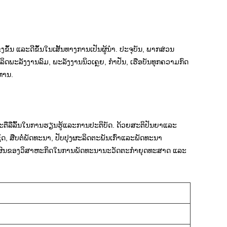
້ນ ແລະດີຂຶ້ນໃນເສັ້ນທາງການເປັນຜູ້ນໍາ. ປະຈຸ​ບັນ, ພາກສ່ວນ​
​ຜະລິດ​ພະລັງງານ​ລົມ, ພະລັງງານ​ນິວ​ເຄຼຍ, ກຳ​ປັ່ນ, ​ເຮືອ​ບັນທຸກ​ຄວາມ​ກົດ​
ະຫານ.
າມກະຕືລືລົ້ນໃນການຮຽນຮູ້ແລະການປະຕິບັດ. ດ້ວຍສະຕິປັນຍາແລະ
, ສືບຕໍ່ພັດທະນາ, ປັບປຸງຜະລິດຕະພັນເກົ່າແລະພັດທະນາ
ິດທິຜົນຂອງວິສາຫະກິດໃນການພັດທະນານະວັດຕະກໍາຍຸດທະສາດ ແລະ