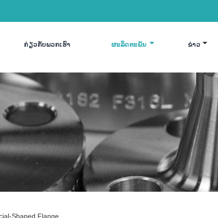
ກ່ຽວ​ກັບ​ພວກ​ເຮົາ
ຜະລິດຕະພັນ
ຂ່າວ
cial-Shaped Flange