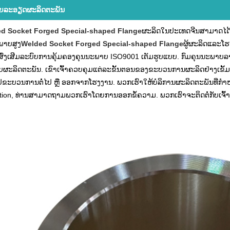
​ລະ​ອຽດ​ຜະ​ລິດ​ຕະ​ພັນ
d Socket Forged Special-shaped Flange
ຜະລິດໃນປະເທດຈີນສາມາດໄດ້ຮັບ
ພາບສູງ
Welded Socket Forged Special-shaped Flange
ຜູ້ຜະລິດແລະໂ
ັດສົ່ງເສີມລະບົບການຄຸ້ມຄອງຄຸນນະພາບ ISO9001 ເຕັມຮູບແບບ. ກົມຄຸນນະພາ
ຜະລິດຕະພັນ. ເຂົາເຈົ້າຄວບຄຸມແຕ່ລະຂັ້ນຕອນຂອງຂະບວນການຜະລິດຢ່າງເຂັ້ມງວດ ແ
ຂະບວນການຕໍ່ໄປ ຫຼື ອອກຈາກໂຮງງານ. ພວກເຮົາໃຫ້ບໍລິການຜະລິດຕະພັນທີ່ກໍາຫນົດເອ
ion​, ທ່ານ​ສາ​ມາດ​ຖາມ​ພວກ​ເຮົາ​ໂດຍ​ການ​ອອກ​ຂໍ້​ຄວາມ​. ພວກເຮົາຈະຕິດຕໍ່ກັບເຈົ້າ