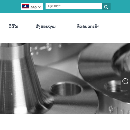

ລາວ

ວິດີໂອ
ສົ່ງສອບຖາມ
ຕິດ​ຕໍ່​ພວກ​ເຮົາ