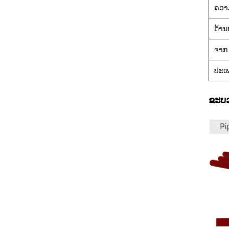
ຄວາ
ດ້າ
ຈາກ
ປະເ
ຂະບວ