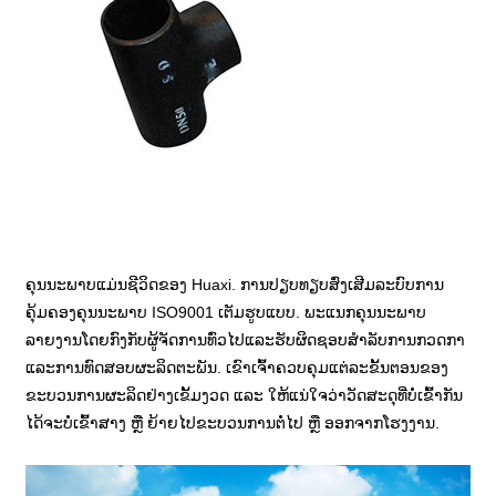
ຄຸນນະພາບແມ່ນຊີວິດຂອງ Huaxi. ການປຽບທຽບສົ່ງເສີມລະບົບການ
ຄຸ້ມຄອງຄຸນນະພາບ ISO9001 ເຕັມຮູບແບບ. ພະແນກຄຸນນະພາບ
ລາຍງານໂດຍກົງກັບຜູ້ຈັດການທົ່ວໄປແລະຮັບຜິດຊອບສໍາລັບການກວດກາ
ແລະການທົດສອບຜະລິດຕະພັນ. ເຂົາເຈົ້າຄວບຄຸມແຕ່ລະຂັ້ນຕອນຂອງ
ຂະບວນການຜະລິດຢ່າງເຂັ້ມງວດ ແລະ ໃຫ້ແນ່ໃຈວ່າວັດສະດຸທີ່ບໍ່ເຂົ້າກັນ
ໄດ້ຈະບໍ່ເຂົ້າສາງ ຫຼື ຍ້າຍໄປຂະບວນການຕໍ່ໄປ ຫຼື ອອກຈາກໂຮງງານ.