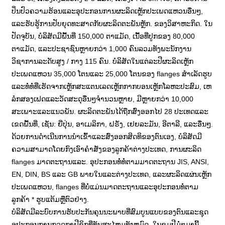
ປິ່ນປົວຄວາມຮ້ອນແລະອຸປະກອນການຜະລິດເຫຼັກປະເພດແຫວນອື່ນໆ,
ແລະຮັບຮູ້ການປັບຍຸດທະສາດກັບຜະລິດຕະພັນຫຼັກ. ຂອງ​ວິ​ສາ​ຫະ​ກິດ. ໃນ
ປັດຈຸບັນ, ບໍລິສັດມີພື້ນທີ່ 150,000 ຕາແມັດ, ເນື້ອທີ່ປູກຂອງ 80,000
ຕາແມັດ, ແລະປະຊາຊົນຫຼາຍກວ່າ 1,000 ຄົນລວມທັງພະນັກງານ
ວິຊາການລະດັບສູງ / ກາງ 115 ຄົນ. ບໍລິສັດໃນແຕ່ລະປີຜະລິດເຫຼັກ
ປະເພດແຫວນ 35,000 ໂຕນແລະ 25,000 ໂຕນຂອງ flanges ສໍາເລັດຮູບ
ແລະທໍ່ທໍ່ທີ່ເຮັດຈາກເຫຼັກສະແຕນເລດເຫຼັກກາກບອນເຫຼັກໂລຫະປະສົມ, ເຫ
ລໍກສອງເຟດແລະວັດສະດຸອື່ນໆຈໍານວນຫຼາຍ, ມີຫຼາຍກວ່າ 10,000
ສະເພາະແລະແນວພັນ. ຜະລິດຕະພັນໄດ້ຖືກສົ່ງອອກໄປ 28 ປະເທດແລະ
ເຂດພື້ນທີ່, ເຊັ່ນ: ຍີ່ປຸ່ນ, ອາເມລິກາ, ຝຣັ່ງ, ເຢຍລະມັນ, ອີຕາລີ, ແລະອື່ນໆ.
ດ້ວຍການດໍາເນີນການນໍາເຂົ້າແລະສົ່ງອອກສິດທິຂອງຕົນເອງ, ບໍລິສັດມີ
ຄວາມສາມາດໂດຍກົງເອົາຄໍາສັ່ງຂອງລູກຄ້າຕ່າງປະເທດ, ການຜະລິດ
flanges ມາດຕະຖານແລະ. ອຸປະກອນທໍ່ທໍ່ຕາມມາດຕະຖານ JIS, ANSI,
EN, DIN, BS ແລະ GB ພາຍໃນແລະຕ່າງປະເທດ, ແລະຜະລິດແຜ່ນເຫຼັກ
ປະເພດແຫວນ, flanges ທີ່ບໍ່ແມ່ນມາດຕະຖານແລະອຸປະກອນທໍ່ຕາມ
ລູກຄ້າ * ຮູບແຕ້ມຫຼືຕົວຢ່າງ.
ບໍລິສັດມີລະບົບການຮັບປະກັນຄຸນນະພາບທີ່ສົມບູນແບບຂອງຕົນແລະຊຸດ
ອຸປະກອນການກວດກາຟີຊິກທີ່ທັນສະໄຫມທັງຫມົດ. ໃນຊຸມປີມໍ່ໆມານີ້,