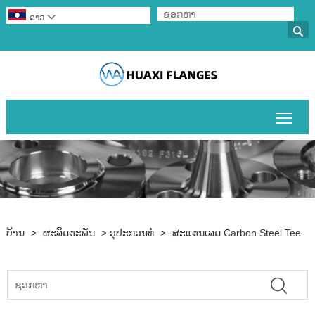
ລາວ


ສະຫຼ
ບ້ານ
>
ຜະລິດຕະພັນ
>
ອຸປະກອນທໍ່
>
ສະແຕນເລດ Carbon Steel Tee