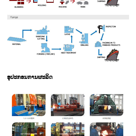
ອຸປະກອນການຜະລິດ