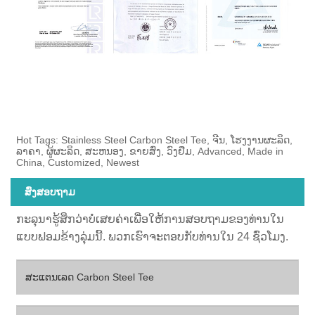
Hot Tags: Stainless Steel Carbon Steel Tee, ຈີນ, ໂຮງງານຜະລິດ,
ລາຄາ, ຜູ້ຜະລິດ, ສະຫນອງ, ຂາຍສົ່ງ, ວົງຢືມ, Advanced, Made in
China, Customized, Newest
ສົ່ງສອບຖາມ
ກະລຸນາຮູ້ສຶກວ່າບໍ່ເສຍຄ່າເພື່ອໃຫ້ການສອບຖາມຂອງທ່ານໃນ
ແບບຟອມຂ້າງລຸ່ມນີ້. ພວກເຮົາຈະຕອບກັບທ່ານໃນ 24 ຊົ່ວໂມງ.