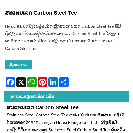
ສະແຕນເລດ Carbon Steel Tee
Huaxi ແມ່ນຫນຶ່ງໃນຜູ້ຜະລິດເຫຼັກສະແຕນເລດ Carbon Steel Tee ທີ່ມີ
ຊື່ສຽງຂອງຈີນແລະຜູ້ຜະລິດສະແຕນເລດ Carbon Steel Tee ໂຮງງານ
ຜະລິດຂອງພວກເຮົາມີຄວາມຊ່ຽວຊານໃນການຜະລິດສະແຕນເລດ
Carbon Steel Tee.
ສົ່ງສອບຖາມ
Facebook
X
WhatsApp
Pinterest
LinkedIn
Share
ລາຍ​ລະ​ອຽດ​ຜະ​ລິດ​ຕະ​ພັນ
ສະແຕນເລດ Carbon Steel Tee
Stainless Steel Carbon Steel Tee ຜະລິດໃນປະເທດຈີນສາມາດຊື້ໄດ້
ດ້ວຍລາຄາຕໍ່າຈາກ Jiangyin Huaxi Flange Co., Ltd., ເຊິ່ງເປັນມື
ອາຊີບທີ່ມີຄຸນນະພາບສູງ Stainless Steel Carbon Steel Tee ຜູ້ຜະລິດ