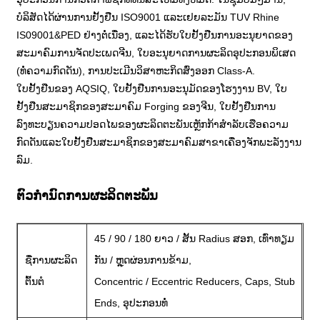
ບໍລິສັດໄດ້ຜ່ານການຢັ້ງຢືນ ISO9001 ແລະເຢຍລະມັນ TUV Rhine
IS09001&PED ຢ່າງຕໍ່ເນື່ອງ, ແລະໄດ້ຮັບໃບຢັ້ງຢືນການອະນຸຍາດຂອງ
ສະມາຄົມການຈັດປະເພດຈີນ, ໃບອະນຸຍາດການຜະລິດອຸປະກອນພິເສດ
(ທໍ່ຄວາມກົດດັນ), ການປະເມີນວິສາຫະກິດສົ່ງອອກ Class-A.
ໃບຢັ້ງຢືນຂອງ AQSIQ, ໃບຢັ້ງຢືນການອະນຸມັດຂອງໂຮງງານ BV, ໃບ
ຢັ້ງຢືນສະມາຊິກຂອງສະມາຄົມ Forging ຂອງຈີນ, ໃບຢັ້ງຢືນການ
ລົງທະບຽນຄວາມປອດໄພຂອງຜະລິດຕະພັນເຫຼັກກ້າສໍາລັບເຮືອຄວາມ
ກົດດັນແລະໃບຢັ້ງຢືນສະມາຊິກຂອງສະມາຄົມສາຂາເຄື່ອງຈັກພະລັງງານ
ລົມ.
ຕົວກໍານົດການຜະລິດຕະພັນ
45 / 90 / 180 ຍາວ / ສັ້ນ Radius ສອກ, ເທົ່າທຽມ
ຊື່ການຜະລິດ
ກັນ / ຫຼຸດຜ່ອນການຂ້າມ,
ຕົ້ນຕໍ
Concentric / Eccentric Reducers, Caps, Stub
Ends, ອຸປະກອນທໍ່