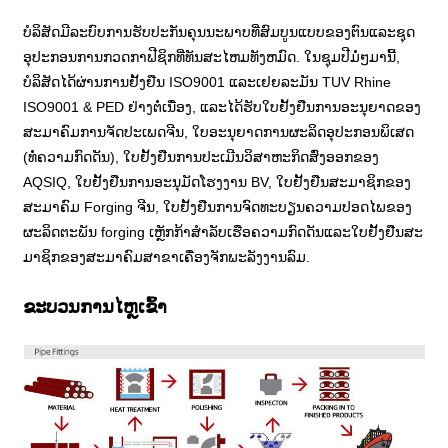
ບໍລິສັດມີລະບົບການຮັບປະກັນຄຸນນະພາບທີ່ສົມບູນແບບຂອງຕົນແລະຊຸດ
ອຸປະກອນການກວດກາຟີຊິກທີ່ທັນສະໄຫມທັງຫມົດ. ໃນຊຸມປີມໍ່ໆມານີ້,
ບໍລິສັດໄດ້ຜ່ານການຢັ້ງຢືນ ISO9001 ແລະເຢຍລະມັນ TUV Rhine
ISO9001 & PED ຢ່າງຕໍ່ເນື່ອງ, ແລະໄດ້ຮັບໃບຢັ້ງຢືນການອະນຸຍາດຂອງ
ສະມາຄົມການຈັດປະເພດຈີນ, ໃບອະນຸຍາດການຜະລິດອຸປະກອນພິເສດ
(ທໍ່ຄວາມກົດດັນ), ໃບຢັ້ງຢືນການປະເມີນວິສາຫະກິດສົ່ງອອກຂອງ
AQSIQ, ໃບ​ຢັ້ງ​ຢືນ​ການ​ອະ​ນຸ​ມັດ​ໂຮງ​ງານ BV​, ໃບ​ຢັ້ງ​ຢືນ​ສະ​ມາ​ຊິກ​ຂອງ​
ສະ​ມາ​ຄົມ Forging ຈີນ​, ໃບ​ຢັ້ງ​ຢືນ​ການ​ຈົດ​ທະ​ບຽນ​ຄວາມ​ປອດ​ໄພ​ຂອງ​
ຜະ​ລິດ​ຕະ​ພັນ forging ເຫຼັກ​ກ້າ​ສໍາ​ລັບ​ເຮືອ​ຄວາມ​ກົດ​ດັນ​ແລະ​ໃບ​ຢັ້ງ​ຢືນ​ສະ​
ມາ​ຊິກ​ຂອງ​ສະ​ມາ​ຄົມ​ສາ​ຂາ​ເຄື່ອງ​ຈັກ​ພະ​ລັງ​ງານ​ລົມ​.
ຂະບວນການໄຫຼເຂົ້າ