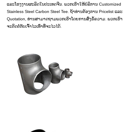
ແລະໂຮງງານຜະລິດໃນປະເທດຈີນ. ພວກເຮົາໃຫ້ບໍລິການ Customized
Stainless Steel Carbon Steel Tee. ຖ້າທ່ານຕ້ອງການ Pricelist ແລະ
Quotation, ທ່ານສາມາດຖາມພວກເຮົາໂດຍການສົ່ງຂໍ້ຄວາມ. ພວກເຮົາ
ຈະຕິດຕໍ່ກັບເຈົ້າໄວເທົ່າທີ່ຈະໄວໄດ້.