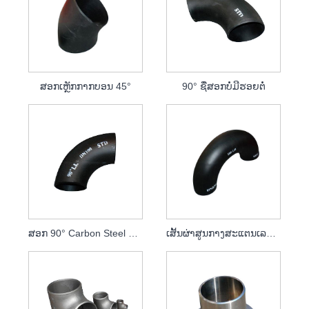
ສອກເຫຼັກກາກບອນ 45°
90° ຊື່ສອກບໍ່ມີຮອຍຕໍ່
ສອກ 90° Carbon Steel Seamless
ເສັ້ນຜ່າສູນກາງສະແຕນເລດ 180° ສະແຕນເລດສະແຕນເລດ ເສັ້ນຜ່າສູນກາງເທົ່າກັນສະແຕມສອກ