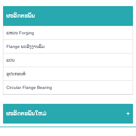
ຜະລິດຕະພັນ
ແຫວນ Forging
Flange ພະລັງງານລົມ
ແປນ
ອຸປະກອນທໍ່
Circular Flange Bearing
ຜະລິດຕະພັນໃຫມ່