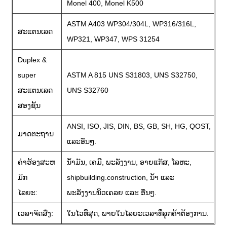
Monel 400, Monel K500
ASTM A403 WP304/304L, WP316/316L,
ສະແຕນເລດ
WP321, WP347, WPS 31254
Duplex &
super
ASTM A 815 UNS S31803, UNS S32750,
ສະແຕນເລດ
UNS S32760
ສອງຊັ້ນ
ANSI, ISO, JIS, DIN, BS, GB, SH, HG, QOST,
ມາດຕະຖານ
ແລະອື່ນໆ.
ຄໍາຮ້ອງສະຫ
ນ້ຳມັນ, ເຄມີ, ພະລັງງານ, ອາຍແກັສ, ໂລຫະ,
ມັກ
shipbuilding.construction, ນ້ຳ ແລະ
ໄລຍະ:
ພະລັງງານນິວເຄລຍ ແລະ ອື່ນໆ.
ເວລາຈັດສົ່ງ:
ໃນໄວທີ່ສຸດ, ພາຍໃນໄລຍະເວລາທີ່ລູກຄ້າຕ້ອງການ.