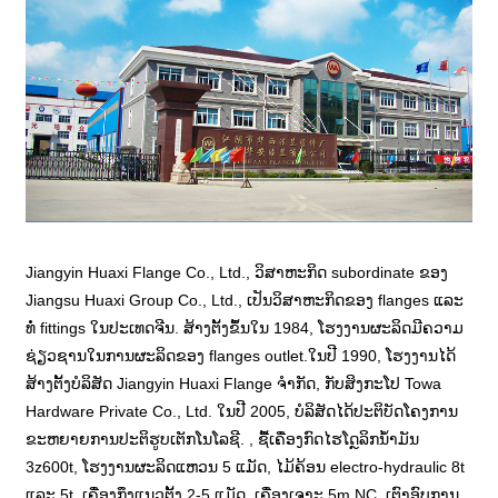
Jiangyin Huaxi Flange Co., Ltd., ວິສາຫະກິດ subordinate ຂອງ
Jiangsu Huaxi Group Co., Ltd., ເປັນວິສາຫະກິດຂອງ flanges ແລະ
ທໍ່ fittings ໃນປະເທດຈີນ. ສ້າງຕັ້ງຂຶ້ນໃນ 1984, ໂຮງງານຜະລິດມີຄວາມ
ຊ່ຽວຊານໃນການຜະລິດຂອງ flanges outlet.ໃນປີ 1990, ໂຮງງານໄດ້
ສ້າງຕັ້ງບໍລິສັດ Jiangyin Huaxi Flange ຈໍາກັດ, ກັບສິງກະໂປ Towa
Hardware Private Co., Ltd. ໃນປີ 2005, ບໍລິສັດໄດ້ປະຕິບັດໂຄງການ
ຂະຫຍາຍການປະຕິຮູບເຕັກໂນໂລຊີ. , ຊື້ເຄື່ອງກົດໄຮໂດຼລິກນ້ໍາມັນ
3z600t, ໂຮງງານຜະລິດແຫວນ 5 ແມັດ, ໄມ້ຄ້ອນ electro-hydraulic 8t
ແລະ 5t, ເຄື່ອງກຶງແນວຕັ້ງ 2-5 ແມັດ, ເຄື່ອງເຈາະ 5m NC, ເຕົາອົບການ