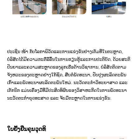
ປະເຊີນ ​​​​ໜ້າ ກັບໂລກາພິວັດແລະການແຂ່ງຂັນຢ່າງເຕັມທີ່ໃນຕະຫຼາດ,
ບໍລິສັດໄດ້ມີຄວາມກະຕືລືລົ້ນໃນການຮຽນຮູ້ແລະການປະຕິບັດ. ດ້ວຍສະຕິ
ປັນຍາແລະຄວາມສະຫຼາດຂອງລູກເຮືອດ້ານວິຊາການ, ບໍລິສັດຕິດຕາມ
ຈັງຫວະຂອງຕະຫຼາດຢ່າງໃກ້ຊິດ, ສືບຕໍ່ພັດທະນາ, ປັບປຸງຜະລິດຕະພັນ
ເກົ່າແລະພັດທະນາຜະລິດຕະພັນໃຫມ່. ນະວັດຕະກໍາວິທະຍາສາດ ແລະ
ເຕັກນິກ ແມ່ນເຄື່ອງມືທີ່ມີປະສິດທິຜົນຂອງວິສາຫະກິດໃນການພັດທະນາ
ນະວັດຕະກໍາຍຸດທະສາດ ແລະ ຈັບມືຕະຫຼາດໃນການແຂ່ງຂັນ.
ໃບຢັ້ງຢືນຄຸນວຸດທິ