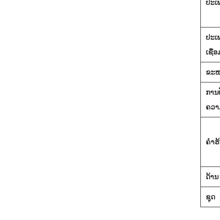
ປະເ
ປະເ
ເຊື່ອມ
ຂະ
ການປ
ຄວາ
ຄໍາຮ
ດ້ານ
ຊຸດ