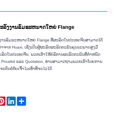
ງພະລັງງານລົມຂະຫນາດໃຫຍ່ Flange
ັງງານລົມຂະຫນາດໃຫຍ່ Flange ທີ່ຜະລິດໃນປະເທດຈີນສາມາດໄດ້
ໍາຈາກ Huaxi, ເຊິ່ງເປັນຜູ້ຜະລິດຜະລິດຕະພັນຄຸນນະພາບສູງມື
ິດໃນປະເທດຈີນ. ພວກເຮົາໃຫ້ບໍລິການຜະລິດຕະພັນທີ່ກໍາຫນົດ
ານ Pricelist ແລະ Quotation, ທ່ານສາມາດຖາມພວກເຮົາໂດຍການ
ະຕິດຕໍ່ກັບເຈົ້າໄວເທົ່າທີ່ຈະໄວໄດ້.
atsApp
Pinterest
LinkedIn
Share