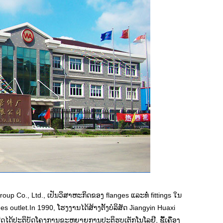
up Co., Ltd., ເປັນວິສາຫະກິດຂອງ flanges ແລະທໍ່ fittings ໃນ
outlet.In 1990, ໂຮງງານໄດ້ສ້າງຕັ້ງບໍລິສັດ Jiangyin Huaxi
ິສັດໄດ້ປະຕິບັດໂຄງການຂະຫຍາຍການປະຕິຮູບເຕັກໂນໂລຢີ, ຊື້ເຄື່ອງ