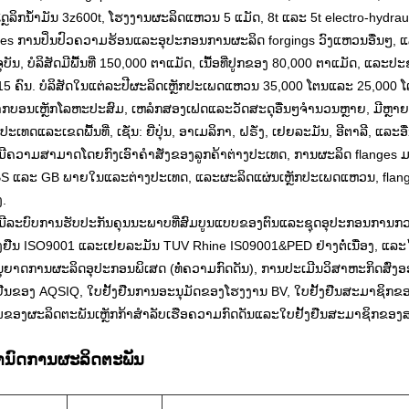
ດຼລິກນ້ໍາມັນ 3z600t, ໂຮງງານຜະລິດແຫວນ 5 ແມັດ, 8t ແລະ 5t electro-hydrau
ces ການປິ່ນປົວຄວາມຮ້ອນແລະອຸປະກອນການຜະລິດ forgings ວົງແຫວນອື່ນໆ, ແ
ຸບັນ, ບໍລິສັດມີພື້ນທີ່ 150,000 ຕາແມັດ, ເນື້ອທີ່ປູກຂອງ 80,000 ຕາແມັດ, ແ
5 ຄົນ. ບໍລິສັດໃນແຕ່ລະປີຜະລິດເຫຼັກປະເພດແຫວນ 35,000 ໂຕນແລະ 25,000 ໂຕນ
ກາກບອນເຫຼັກໂລຫະປະສົມ, ເຫລໍກສອງເຟດແລະວັດສະດຸອື່ນໆຈໍານວນຫຼາຍ, ມີຫຼາ
ປະເທດແລະເຂດພື້ນທີ່, ເຊັ່ນ: ຍີ່ປຸ່ນ, ອາເມລິກາ, ຝຣັ່ງ, ເຢຍລະມັນ, ອີຕາລີ, ແລ
ັດມີຄວາມສາມາດໂດຍກົງເອົາຄໍາສັ່ງຂອງລູກຄ້າຕ່າງປະເທດ, ການຜະລິດ flanges
BS ແລະ GB ພາຍໃນແລະຕ່າງປະເທດ, ແລະຜະລິດແຜ່ນເຫຼັກປະເພດແຫວນ, flanges 
ງ.
ດມີລະບົບການຮັບປະກັນຄຸນນະພາບທີ່ສົມບູນແບບຂອງຕົນແລະຊຸດອຸປະກອນການກວດກາຟ
້ງຢືນ ISO9001 ແລະເຢຍລະມັນ TUV Rhine IS09001&PED ຢ່າງຕໍ່ເນື່ອງ, ແ
ຸຍາດການຜະລິດອຸປະກອນພິເສດ (ທໍ່ຄວາມກົດດັນ), ການປະເມີນວິສາຫະກິດສົ່ງອ
ງຢືນຂອງ AQSIQ, ໃບຢັ້ງຢືນການອະນຸມັດຂອງໂຮງງານ BV, ໃບຢັ້ງຢືນສະມາຊິກ
ຂອງຜະລິດຕະພັນເຫຼັກກ້າສໍາລັບເຮືອຄວາມກົດດັນແລະໃບຢັ້ງຢືນສະມາຊິກຂອງສ
ໍານົດການຜະລິດຕະພັນ