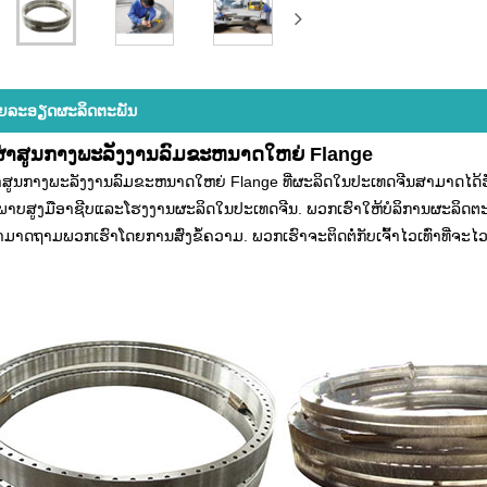
​ລະ​ອຽດ​ຜະ​ລິດ​ຕະ​ພັນ
ນຜ່າສູນກາງພະລັງງານລົມຂະຫນາດໃຫຍ່ Flange
ຜ່າສູນກາງພະລັງງານລົມຂະຫນາດໃຫຍ່ Flange ທີ່ຜະລິດໃນປະເທດຈີນສາມາດໄດ້ຮັບ
ພາບສູງມືອາຊີບແລະໂຮງງານຜະລິດໃນປະເທດຈີນ. ພວກເຮົາໃຫ້ບໍລິການຜະລິດຕະພັນທ
ມາດຖາມພວກເຮົາໂດຍການສົ່ງຂໍ້ຄວາມ. ພວກເຮົາຈະຕິດຕໍ່ກັບເຈົ້າໄວເທົ່າທີ່ຈະໄວ