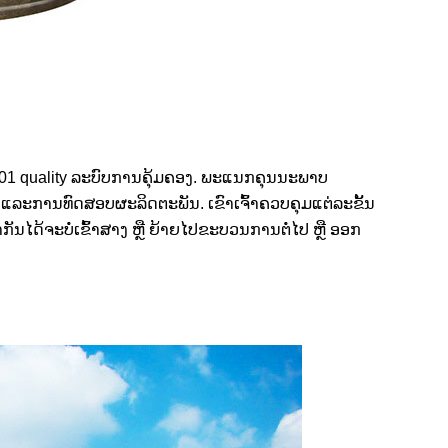
01 qual
i
ty ລະ​ບົບ​ການ​ຄຸ້ມ​ຄອງ​. ພະແນກຄຸນນະພາບ
ລະການທົດສອບຜະລິດຕະພັນ. ເຂົາເຈົ້າຄວບຄຸມແຕ່ລະຂັ້ນ
ັນໄດ້ຈະບໍ່ເຂົ້າສາງ ຫຼື ຍ້າຍໄປຂະບວນການຕໍ່ໄປ ຫຼື ອອກ