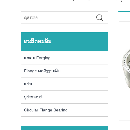
ຜະລິດຕະພັນ
ແຫວນ Forging
Flange ພະລັງງານລົມ
ແປນ
ອຸປະກອນທໍ່
Circular Flange Bearing