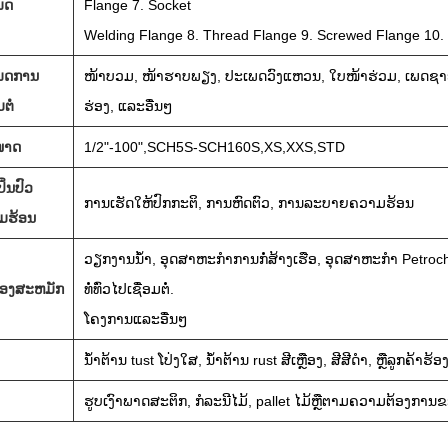
ພດ
Flange 7. Socket
Welding Flange 8. Thread Flange 9. Screwed Flange 10. 
ພດການ
ໜ້າບວມ, ໜ້າຮາບພຽງ, ປະເພດວົງແຫວນ, ໃບໜ້າຮ່ວມ, ເພດຊາຍ-ຍິງ
ຕໍ່
ຮ່ອງ, ແລະອື່ນໆ
ໜາດ
1/2"-100",SCH5S-SCH160S,XS,XXS,STD
ິ່ນປົວ
ການເຮັດໃຫ້ປົກກະຕິ, ການຫົດຕົວ, ການລະບາຍຄວາມຮ້ອນ
ມຮ້ອນ
ວຽກງານນ້ໍາ, ອຸດສາຫະກໍາການກໍ່ສ້າງເຮືອ, ອຸດສາຫະກໍາ Petr
້ອງສະຫມັກ
ທໍ່ທົ່ວໄປເຊື່ອມຕໍ່.
ໂຄງ​ການ​ແລະ​ອື່ນໆ
ນ້ໍາຕ້ານ tust ໂປ່ງໃສ, ນ້ໍາຕ້ານ rust ສີເຫຼືອງ, ສີສີດໍາ, ຫຼືລູກຄ້າຮ້ອ
ຮູບເງົາພາດສະຕິກ, ກໍລະນີໄມ້, pallet ໄມ້ຫຼືຕາມຄວາມຕ້ອງການຂ