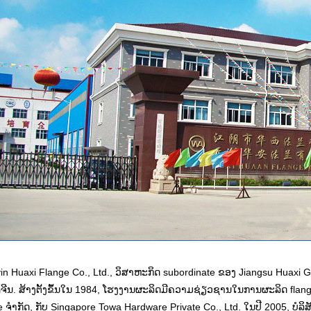
in Huaxi Flange Co., Ltd., ວິສາຫະກິດ subordinate ຂອງ Jiangsu Huaxi Gro
ີນ. ສ້າງຕັ້ງຂຶ້ນໃນ 1984, ໂຮງງານຜະລິດມີຄວາມຊ່ຽວຊານໃນການຜະລິດ flanges 
 ຈໍາກັດ, ກັບ Singapore Towa Hardware Private Co., Ltd. ໃນປີ 2005, ບໍລ