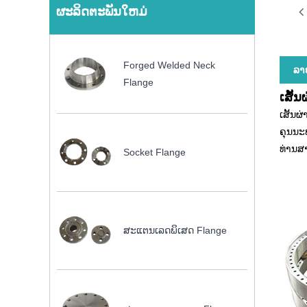
ຜະລິດຕະພັນໃຫມ່
Forged Welded Neck
ລາຍ
Flange
ເສັ້
ເສັ້ນ
ຄຸນນະ
ທ່ານສາ
Socket Flange
ສະແຕນເລດພິເສດ Flange