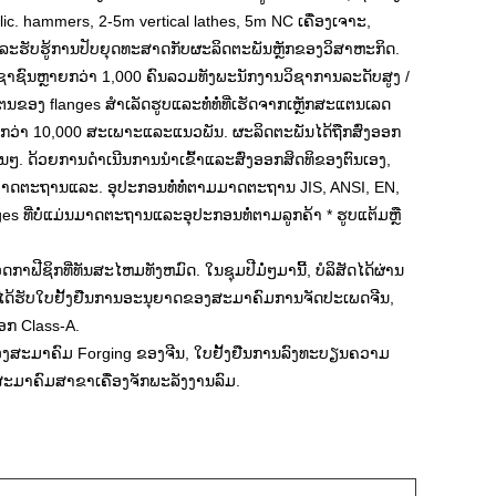
lic. hammers, 2-5m vertical lathes, 5m NC ເຄື່ອງເຈາະ,
ລະຮັບຮູ້ການປັບຍຸດທະສາດກັບຜະລິດຕະພັນຫຼັກຂອງວິສາຫະກິດ.
ລະປະຊາຊົນຫຼາຍກວ່າ 1,000 ຄົນລວມທັງພະນັກງານວິຊາການລະດັບສູງ /
ຂອງ flanges ສໍາເລັດຮູບແລະທໍ່ທໍ່ທີ່ເຮັດຈາກເຫຼັກສະແຕນເລດ
ຍກວ່າ 10,000 ສະເພາະແລະແນວພັນ. ຜະລິດຕະພັນໄດ້ຖືກສົ່ງອອກ
ະອື່ນໆ. ດ້ວຍການດໍາເນີນການນໍາເຂົ້າແລະສົ່ງອອກສິດທິຂອງຕົນເອງ,
 ມາດຕະຖານແລະ. ອຸປະກອນທໍ່ທໍ່ຕາມມາດຕະຖານ JIS, ANSI, EN,
ທີ່ບໍ່ແມ່ນມາດຕະຖານແລະອຸປະກອນທໍ່ຕາມລູກຄ້າ * ຮູບແຕ້ມຫຼື
ີຊິກທີ່ທັນສະໄຫມທັງຫມົດ. ໃນຊຸມປີມໍ່ໆມານີ້, ບໍລິສັດໄດ້ຜ່ານ
ລະໄດ້ຮັບໃບຢັ້ງຢືນການອະນຸຍາດຂອງສະມາຄົມການຈັດປະເພດຈີນ,
ອກ Class-A.
ຂອງສະມາຄົມ Forging ຂອງຈີນ, ໃບຢັ້ງຢືນການລົງທະບຽນຄວາມ
ະມາຄົມສາຂາເຄື່ອງຈັກພະລັງງານລົມ.