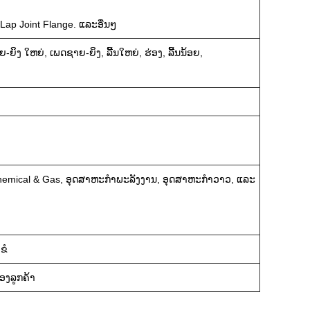
Lap Joint Flange. ແລະອື່ນໆ
 ໃຫຍ່, ເພດຊາຍ-ຍິງ, ລີ້ນໃຫຍ່, ຮ່ອງ, ລີ້ນນ້ອຍ,
ochemical & Gas, ອຸດສາຫະກໍາພະລັງງານ, ອຸດສາຫະກໍາວາວ, ແລະ
ງຂໍ
ອງລູກຄ້າ