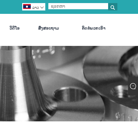

ລາວ

ວິດີໂອ
ສົ່ງສອບຖາມ
ຕິດ​ຕໍ່​ພວກ​ເຮົາ