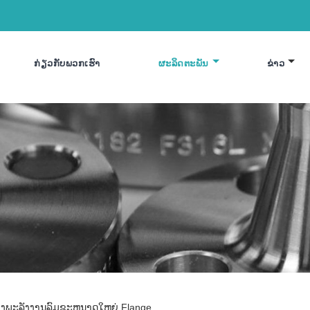
ກ່ຽວ​ກັບ​ພວກ​ເຮົາ
ຜະລິດຕະພັນ
ຂ່າວ
ນກາງພະລັງງານລົມຂະຫນາດໃຫຍ່ Flange