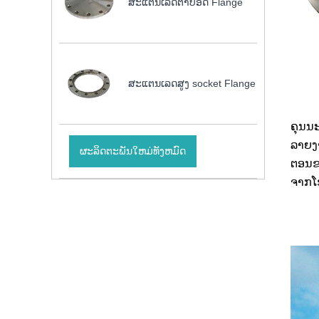
ສະແຕນເລດຕາບອດ Flange
ສະແຕນເລດສູງ socket Flange
ຄຸນນ
ລາຍງາ
ຜະລິດຕະພັນໃຫມ່ທັງຫມົດ
ຕອນຂອ
ຈາກໂ