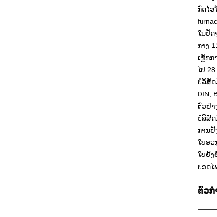
ກົດໄຮໂ
furna
ໃນປັດຈ
ກາງ 11
ເຫຼັກ
ໄປ 28 
ບໍລິສ
DIN, 
ຕົວຢ່າ
ບໍລິສັ
ການຢັ
ໃບອະນ
ໃບຢັ້
ປອດໄພ
ຕົວກ