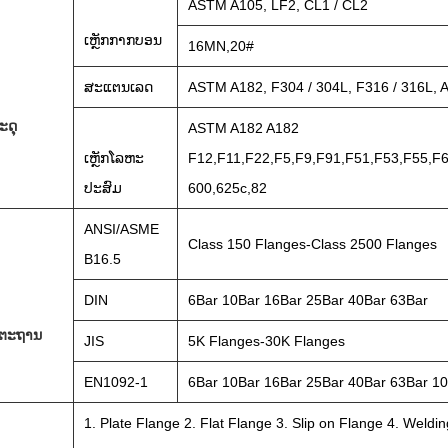
ASTM A105, LF2, CL1 / CL2
ເຫຼັກ​ກາກ​ບອນ
16MN,20#
ສະແຕນເລດ
ASTM A182, F304 / 304L, F316 / 316L, 
ະດຸ
ASTM A182 A182
ເຫຼັກໂລຫະ
F12,F11,F22,F5,F9,F91,F51,F53,F55,
ປະສົມ
600,625c,82
ANSI/ASME
Class 150 Flanges-Class 2500 Flanges
B16.5
DIN
6Bar 10Bar 16Bar 25Bar 40Bar 63Bar
ຕະຖານ
JIS
5K Flanges-30K Flanges
EN1092-1
6Bar 10Bar 16Bar 25Bar 40Bar 63Bar 1
1. Plate Flange 2. Flat Flange 3. Slip on Flange 4. Weld