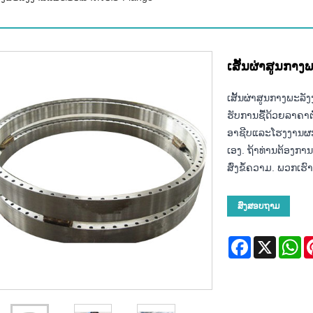
ເສັ້ນຜ່າສູນກາ
ເສັ້ນຜ່າສູນກາງພະລ
ຮັບການຊື້ດ້ວຍລາຄາຕ່
ອາຊີບແລະໂຮງງານຜະລ
ເອງ. ຖ້າທ່ານຕ້ອງກ
ສົ່ງຂໍ້ຄວາມ. ພວກເຮົາຈ
ສົ່ງສອບຖາມ
Facebook
X
Wh