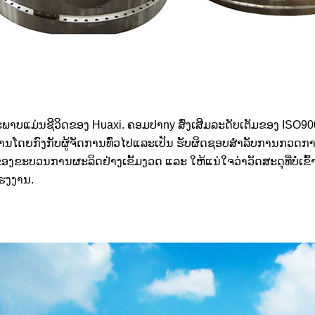
ະພາບແມ່ນຊີວິດຂອງ Huaxi. ຄອມປາ
n
y ສົ່ງເສີມລະດັບເຕັມຂອງ ISO90
ນໂດຍກົງກັບຜູ້ຈັດການທົ່ວໄປແລະເປັນ
ຮັບຜິດຊອບສໍາລັບການກວດກາແ
ງຂະບວນການຜະລິດຢ່າງເຂັ້ມງວດ ແລະ ໃຫ້ແນ່ໃຈວ່າວັດສະດຸທີ່ບໍ່ເຂົ້າກ
ຮງງານ.