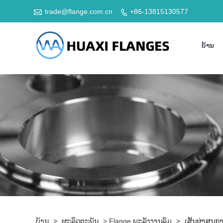

trade@flange.com.cn
+86-13815130577

ບ້ານ
ບ້ານ
>
ຜະລິດຕະພັນ
>
Flange ພະລັງງານລົມ
>
ເສັ້ນຜ່າສູ