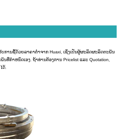
ການຊື້ດ້ວຍລາຄາຕ່ໍາຈາກ Huaxi, ເຊິ່ງເປັນຜູ້ຜະລິດຜະລິດຕະພັນ
ີ່ກໍາຫນົດເອງ. ຖ້າທ່ານຕ້ອງການ Pricelist ແລະ Quotation,
ໄດ້.