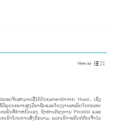
View as
ະເທດຈີນສາມາດຊື້ໄດ້ດ້ວຍລາຄາຕໍ່າຈາກ Huaxi, ເຊິ່ງ
e ທີ່ມີຄຸນນະພາບສູງມືອາຊີບແລະໂຮງງານຜະລິດໃນປະເທດ
ຕະພັນທີ່ກໍາຫນົດເອງ. ຖ້າທ່ານຕ້ອງການ Pricelist ແລະ
ເຮົາໂດຍການສົ່ງຂໍ້ຄວາມ. ພວກເຮົາຈະຕິດຕໍ່ກັບເຈົ້າໄວ