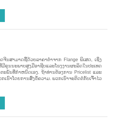
ດຈີນສາມາດຊື້ດ້ວຍລາຄາຕ່ໍາຈາກ Flange ພິເສດ, ເຊິ່ງ
ທີ່ມີຄຸນນະພາບສູງມືອາຊີບແລະໂຮງງານຜະລິດໃນປະເທດ
ຕະພັນທີ່ກໍາຫນົດເອງ. ຖ້າທ່ານຕ້ອງການ Pricelist ແລະ
ເຮົາໂດຍການສົ່ງຂໍ້ຄວາມ. ພວກເຮົາຈະຕິດຕໍ່ກັບເຈົ້າໄວ