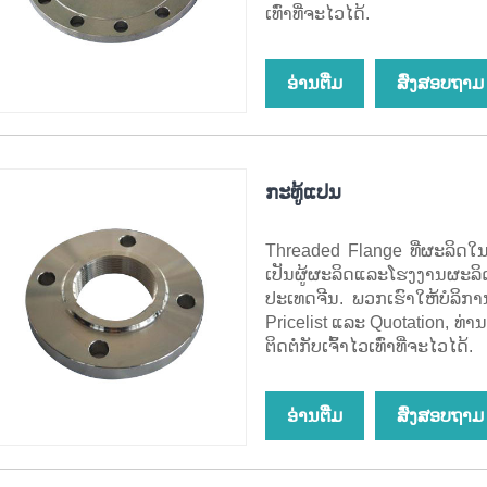
ເທົ່າທີ່ຈະໄວໄດ້.
ອ່ານ​ຕື່ມ
ສົ່ງສອບຖາມ
ກະທູ້ແປນ
Threaded Flange ທີ່ຜະລິດໃນ
ເປັນຜູ້ຜະລິດແລະໂຮງງານຜະລ
ປະເທດຈີນ. ພວກເຮົາໃຫ້ບໍລິກ
Pricelist ແລະ Quotation, ທ
ຕິດຕໍ່ກັບເຈົ້າໄວເທົ່າທີ່ຈະໄວໄດ້.
ອ່ານ​ຕື່ມ
ສົ່ງສອບຖາມ