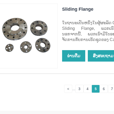
Sliding Flange
ໃນຖານະເປັນຫນຶ່ງໃນຜູ້ຜະລິດ 
Sliding Flange, ພວກເຮົາມີ
ນອກຈາກນີ້, ພວກເຮົາມີໃບອະ
ຈັດການກັບການເຮັດຊຸດຂອງ Ca
ອ່ານ​ຕື່ມ
ສົ່ງສອບຖາມ
<
...
3
4
5
6
7