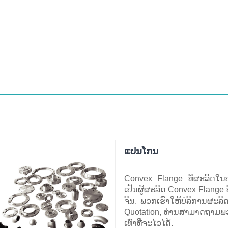
ແປນໂກນ
Convex Flange ທີ່ຜະລິດໃນປ
ເປັນຜູ້ຜະລິດ Convex Flang
ຈີນ. ພວກເຮົາໃຫ້ບໍລິການຜະລິດ
Quotation, ທ່ານສາມາດຖາມພວກ
ເທົ່າທີ່ຈະໄວໄດ້.