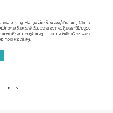
China Sliding Flange ມືອາຊີບແລະຜູ້ສະຫນອງ China
ຄວາມເຂັ້ມແຂງທີ່ເຂັ້ມແຂງແລະການຄຸ້ມຄອງທີ່ສົມບູນ.
ນຸຍາດສົ່ງອອກຂອງຕົນເອງ. ພວກເຮົາສ່ວນໃຫຍ່ແມ່ນ
p mold ແລະອື່ນໆ.
...
8
>