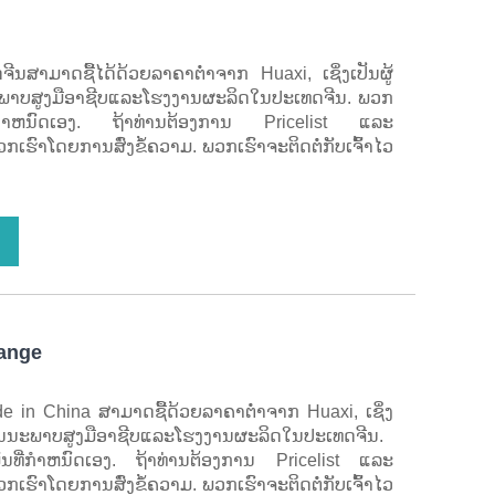
ນສາມາດຊື້ໄດ້ດ້ວຍລາຄາຕໍ່າຈາກ Huaxi, ເຊິ່ງເປັນຜູ້
ນນະພາບສູງມືອາຊີບແລະໂຮງງານຜະລິດໃນປະເທດຈີນ. ພວກ
ທີ່ກໍາຫນົດເອງ. ຖ້າທ່ານຕ້ອງການ Pricelist ແລະ
ເຮົາໂດຍການສົ່ງຂໍ້ຄວາມ. ພວກເຮົາຈະຕິດຕໍ່ກັບເຈົ້າໄວ
lange
de in China ສາມາດຊື້ດ້ວຍລາຄາຕໍ່າຈາກ Huaxi, ເຊິ່ງ
ມີຄຸນນະພາບສູງມືອາຊີບແລະໂຮງງານຜະລິດໃນປະເທດຈີນ.
ັນທີ່ກໍາຫນົດເອງ. ຖ້າທ່ານຕ້ອງການ Pricelist ແລະ
ເຮົາໂດຍການສົ່ງຂໍ້ຄວາມ. ພວກເຮົາຈະຕິດຕໍ່ກັບເຈົ້າໄວ