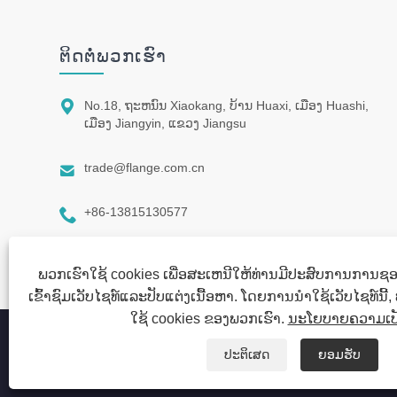
ຕິດ​ຕໍ່​ພວກ​ເຮົາ

No.18, ຖະ​ຫນົນ Xiaokang, ບ້ານ Huaxi, ເມືອງ Huashi,
ເມືອງ Jiangyin, ແຂວງ Jiangsu

trade@flange.com.cn

+86-13815130577
ພວກເຮົາໃຊ້ cookies ເພື່ອສະເຫນີໃຫ້ທ່ານມີປະສົບການການຊອ
ເຂົ້າຊົມເວັບໄຊທ໌ແລະປັບແຕ່ງເນື້ອຫາ. ໂດຍການນໍາໃຊ້ເວັບໄຊທ໌ນີ້,
ໃຊ້ cookies ຂອງພວກເຮົາ.
ນະໂຍບາຍຄວາມເປັ
ສະຫງວນລິຂະສິດ © 2022 Jiangyin Huaxi Flange Pipe Co., Ltd. 
ປະຕິເສດ
ຍອມຮັບ