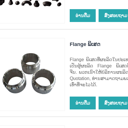
ອ່ານ​ຕື່ມ
ສົ່ງສອບຖາມ
Flange ພິເສດ
Flange ພິເສດທີ່ຜະລິດໃນປະເທ
ເປັນຜູ້ຜະລິດ Flange ພິເສດ
ຈີນ. ພວກເຮົາໃຫ້ບໍລິການຜະລິດ
Quotation, ທ່ານສາມາດຖາມພວກ
ເທົ່າທີ່ຈະໄວໄດ້.
ອ່ານ​ຕື່ມ
ສົ່ງສອບຖາມ