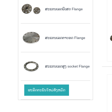
ສະແຕນເລດພິເສດ Flange
ສະແຕນເລດຕາບອດ Flange
ສະແຕນເລດສູງ socket Flange
ຜະລິດຕະພັນໃຫມ່ທັງຫມົດ