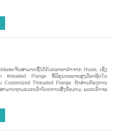
ປະເທດຈີນສາມາດຊື້ໄດ້ດ້ວຍລາຄາຕໍ່າຈາກ Huaxi, ເຊິ່ງ
ິດ threaded Flange ທີ່ມີຄຸນນະພາບສູງມືອາຊີບໃນ
ານ Customized Threaded Flange. ຖ້າທ່ານຕ້ອງການ
່ານສາມາດຖາມພວກເຮົາໂດຍການສົ່ງຂໍ້ຄວາມ. ພວກເຮົາຈະ