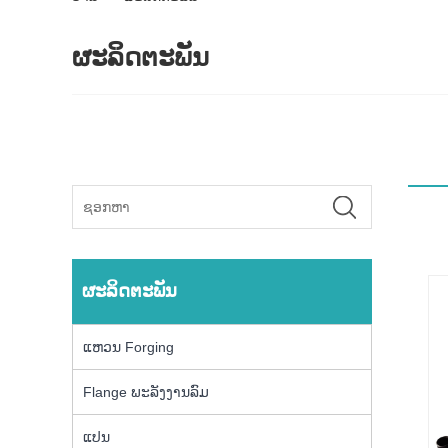
ຜະລິດຕະພັນ
ຜະລິດຕະພັນ
ແຫວນ Forging
Flange ພະລັງງານລົມ
ແປນ