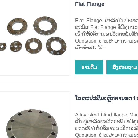
Flat Flange
Flat Flange ຜະລິດໃນປະເທດຈີ
ຜະລິດ Flat Flange ທີ່ມີຄຸ
ເຮົາໃຫ້ບໍລິການຜະລິດຕະພັນ
Quotation, ທ່ານສາມາດຖາມພວກ
ເທົ່າທີ່ຈະໄວໄດ້.
ອ່ານ​ຕື່ມ
ສົ່ງສອບຖາມ
ໂລຫະປະສົມເຫຼັກຕາບອດ f
Alloy steel blind flange Ma
ເປັນຜູ້ຜະລິດຜະລິດຕະພັນທີ່
ພວກເຮົາໃຫ້ບໍລິການຜະລິດຕະພ
Quotation, ທ່ານສາມາດຖາມພວກ