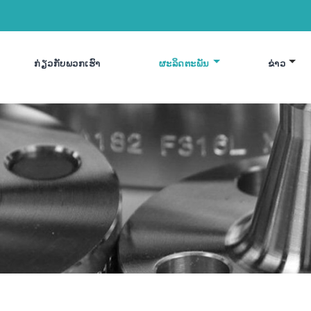
ກ່ຽວ​ກັບ​ພວກ​ເຮົາ
ຜະລິດຕະພັນ
ຂ່າວ