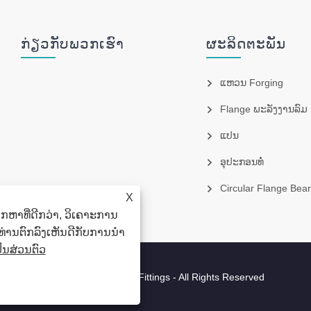
ກ່ຽວ​ກັບ​ພວກ​ເຮົາ
ຜະລິດຕະພັນ
ແຫວນ Forging
Flange ພະລັງງານລົມ
ແປນ
ອຸປະກອນທໍ່
Circular Flange Bear
X
ກຫາທີ່ດີກວ່າ, ວິເຄາະການ
 ທ່ານຕົກລົງເຫັນດີກັບການນໍາ
ນສ່ວນຕົວ
- Flange, Ring Forgings, Pipe Fittings - All Rights Reserved