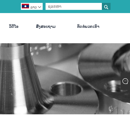

ລາວ

ວິດີໂອ
ສົ່ງສອບຖາມ
ຕິດ​ຕໍ່​ພວກ​ເຮົາ