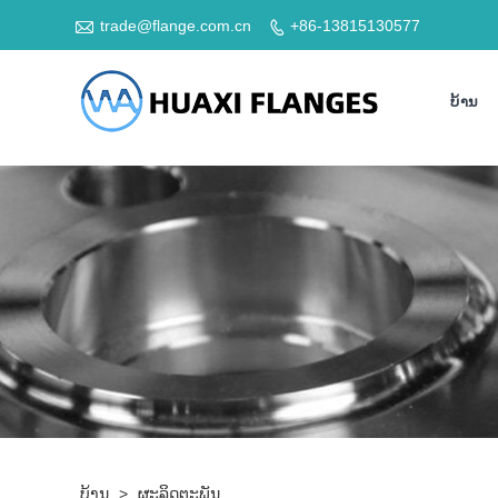

trade@flange.com.cn
+86-13815130577

ບ້ານ
ບ້ານ
>
ຜະລິດຕະພັນ