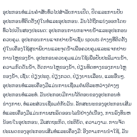
ອຸປະກອນທໍ່
ແມ່ນຄໍາສັບທົ່ວໄປສໍາລັບການເປີດ, ປິດແລະການປັບ
ອຸປະກອນທີ່ຕິດຕັ້ງຢູ່ໃນທໍ່ແລະອຸປະກອນ. ມັນໄດ້ຖືກແບ່ງອອກໂດຍ
ທົ່ວໄປເປັນສອງປະເພດ: ອຸປະກອນການກະຈາຍນ້ໍາແລະອຸປະກອນ
ຄວບຄຸມ. ອຸປະກອນການແຈກຢາຍນ້ໍາເຊັ່ນ spouts ຕ່າງໆທີ່ຕິດຕັ້ງ
ຢູ່ໃນເຄື່ອງໃຊ້ສຸຂາພິບານແລະຈຸດນ້ໍາເພື່ອຄວບຄຸມແລະແຈກຢາຍ
ການໄຫຼຂອງນ້ໍາ. ອຸປະກອນຄວບຄຸມແມ່ນໃຊ້ເພື່ອປັບປະລິມານນ້ໍາ,
ຄວາມກົດດັນນ້ໍາ, ຕັດການໄຫຼຂອງນ້ໍາ, ປ່ຽນທິດທາງຂອງການໄຫຼ
ຂອງນ້ໍາ, ເຊັ່ນ: ປ່ຽງປະຕູ, ປ່ຽງກວດ, ປ່ຽງບານເລື່ອນ, ແລະອື່ນໆ.
ອຸປະກອນທໍ່
ແລະເຄື່ອງມືແມ່ນການເຊື່ອມຕໍ່ຟຣີລະຫວ່າງຕ່າງໆ
ອຸປະກອນທໍ່
ແລະທໍ່. ມັນປະກອບມີການໂຕ້ຕອບຂອງ
ອຸປະກອນທໍ່
ຮ່າງກາຍ, ທໍ່ແລະສ່ວນເຊື່ອມຕໍ່ກັບມັນ. ລັກສະນະຂອງອຸປະກອນເສີມ
ທໍ່ແລະເຄື່ອງມືແມ່ນການຜະລິດອອນໄລນ໌ຢ່າງຕໍ່ເນື່ອງ, ການລົງທຶນຫ
ນ້ອຍໃນອຸປະກອນ, ມີເສດຖະກິດ, ປະຕິບັດ, ຄວາມງາມ. ການຈັດ
ປະເພດຂອງອຸປະກອນເສີມທໍ່ແລະເຄື່ອງມື: ອີງຕາມການນໍາໃຊ້, ມັນ