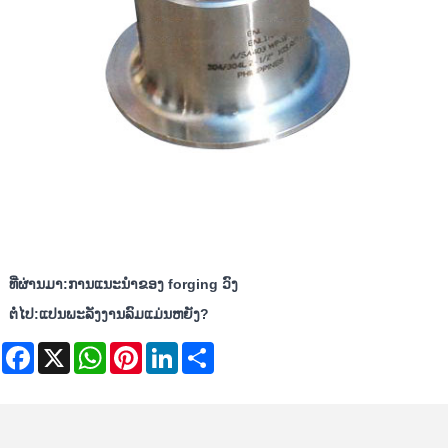
ທີ່ຜ່ານມາ:
ການແນະນໍາຂອງ forging ວົງ
ຕໍ່ໄປ:
ແປນພະລັງງານລົມແມ່ນຫຍັງ?
Facebook
X
WhatsApp
Pinterest
LinkedIn
Share