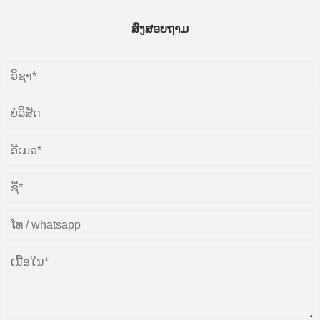
ສົ່ງສອບຖາມ