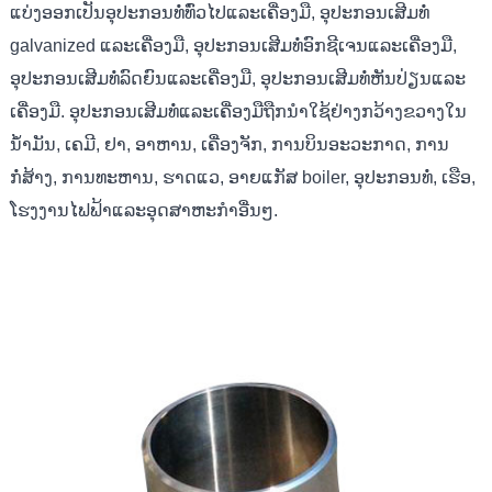
ແບ່ງອອກເປັນອຸປະກອນທໍ່ທົ່ວໄປແລະເຄື່ອງມື, ອຸປະກອນເສີມທໍ່
galvanized ແລະເຄື່ອງມື, ອຸປະກອນເສີມທໍ່ອົກຊີເຈນແລະເຄື່ອງມື,
ອຸປະກອນເສີມທໍ່ລົດຍົນແລະເຄື່ອງມື, ອຸປະກອນເສີມທໍ່ຫັນປ່ຽນແລະ
ເຄື່ອງມື. ອຸປະກອນເສີມທໍ່ແລະເຄື່ອງມືຖືກນໍາໃຊ້ຢ່າງກວ້າງຂວາງໃນ
ນ້ໍາມັນ, ເຄມີ, ຢາ, ອາຫານ, ເຄື່ອງຈັກ, ການບິນອະວະກາດ, ການ
ກໍ່ສ້າງ, ການທະຫານ, ຮາດແວ, ອາຍແກັສ boiler, ອຸປະກອນທໍ່, ເຮືອ,
ໂຮງງານໄຟຟ້າແລະອຸດສາຫະກໍາອື່ນໆ.