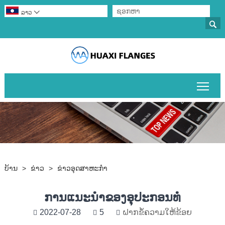
ລາວ


ສະຫຼ
ບ້ານ
>
ຂ່າວ
>
ຂ່າວອຸດສາຫະກໍາ
ການແນະນໍາຂອງອຸປະກອນທໍ່
2022-07-28
5
ຝາກຂໍ້ຄວາມໃຫ້ຂ້ອຍ